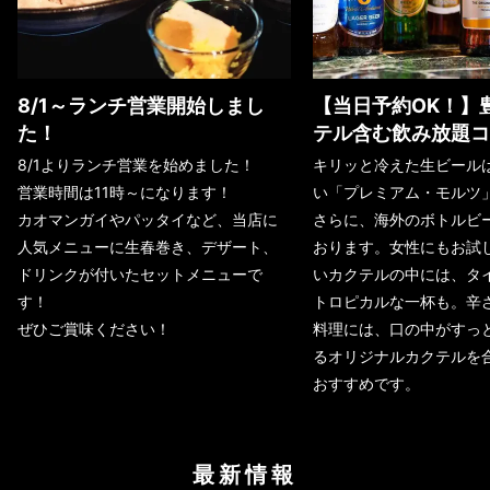
8/1～ランチ営業開始しまし
【当日予約OK！】
た！
テル含む飲み放題コ
8/1よりランチ営業を始めました！
キリッと冷えた生ビール
営業時間は11時～になります！
い「プレミアム・モルツ
カオマンガイやパッタイなど、当店に
さらに、海外のボトルビ
人気メニューに生春巻き、デザート、
おります。女性にもお試
ドリンクが付いたセットメニューで
いカクテルの中には、タ
す！
トロピカルな一杯も。辛
ぜひご賞味ください！
料理には、口の中がすっ
るオリジナルカクテルを
おすすめです。
最新情報