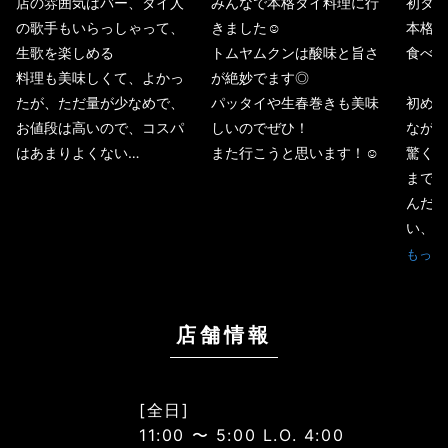
店の雰囲気はバー、タイ人
みんなで本格タイ料理に行
初タイ
の歌手もいらっしゃって、
きました☺︎
本格的
生歌を楽しめる
トムヤムクンは酸味と旨さ
食べに
料理も美味しくて、よかっ
が絶妙でます◎
たが、ただ量が少なめで、
パッタイや生春巻きも美味
初めて
お値段は高いので、コスパ
しいのでぜひ！
ながら
はあまりよくない…
また行こうと思います！☺︎
驚くぐ
まで何
んだろ
い、初
もっと
店舗情報
[全日]
11:00 〜 5:00 L.O. 4:00